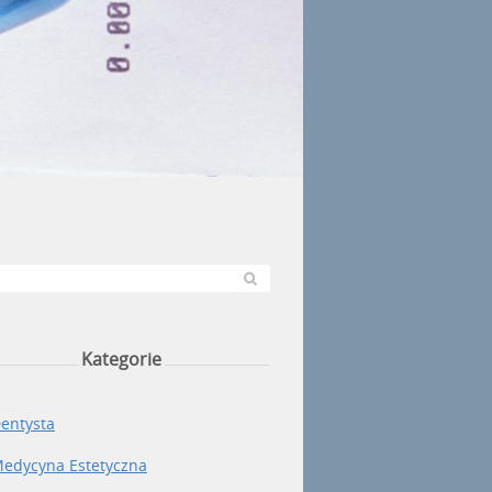
Kategorie
entysta
edycyna Estetyczna