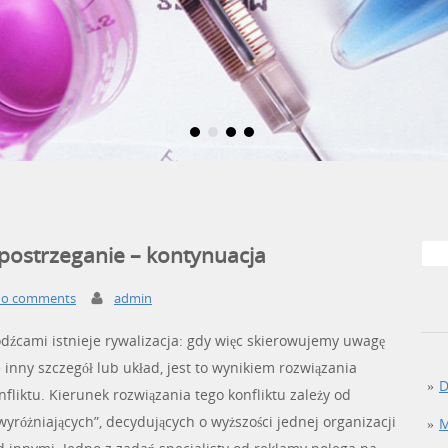
postrzeganie – kontynuacja
o comments
admin
dźcami istnieje rywalizacja: gdy więc skierowujemy uwagę
e inny szczegół lub układ, jest to wynikiem rozwiązania
D
liktu. Kierunek rozwiązania tego konfliktu zależy od
yróżniających”, decydujących o wyższości jednej organizacji
M