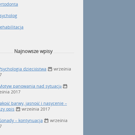
rtodonta
sycholog
ehabilitacja
Najnowsze wpisy
Psychologia dzieciństwa
25 września
7
Motyw panowania nad sytuacją
23
eśnia 2017
Jakość barwy, jasność i nasycenie –
szy opis
22 września 2017
Gonady – kontynuacja
21 września
7