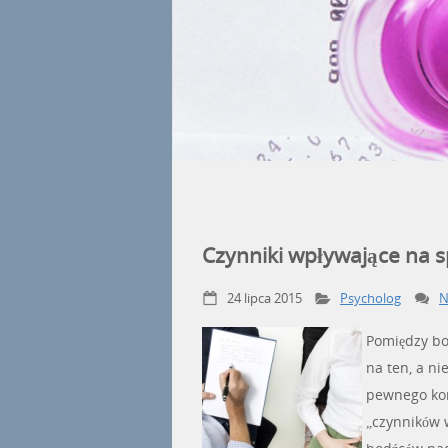
1
2
3
4
Czynniki wpływające na s
24 lipca 2015
Psycholog
N
Pomiędzy bo
na ten, a ni
pewnego konf
„czynników w