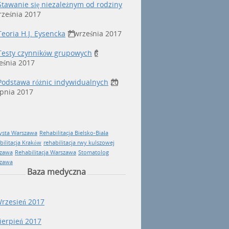
Stawanie się niezależnym od rodziny
rześnia 2017
Teoria H.J. Eysencka
7 września 2017
Testy czynników grupowych
6
eśnia 2017
Podstawa różnic indywidualnych
20
rpnia 2017
ysta Warszawa
Rehabilitacja Bielsko-Biała
bilitacja Kraków
rehabilitacja rwy kulszowej
zawa
Rehabilitacja Warszawa
Stomatolog
zawa
Baza medyczna
rzesień 2017
ierpień 2017