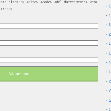
uote cite=""> <cite> <code> <del datetime=""> <em>
L
strong>
C
S
W
L
L
G
L
P
W
S
L