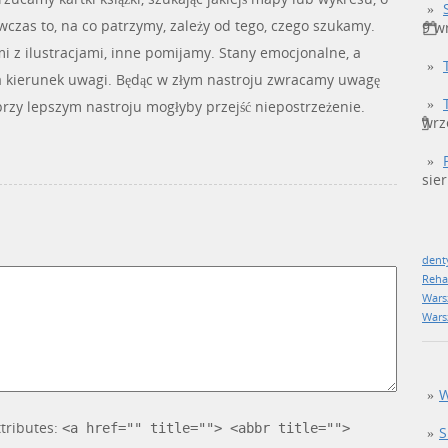
ówczas to, na co patrzymy, zależy od tego, czego szukamy.
9 w
i z ilustracjami, inne pomijamy. Stany emocjonalne, a
a kierunek uwagi. Będąc w złym nastroju zwracamy uwagę
przy lepszym nastroju mogłyby przejść niepostrzeżenie.
wrz
sie
dent
Reha
Wars
Wars
W
tributes:
<a href="" title=""> <abbr title="">
S