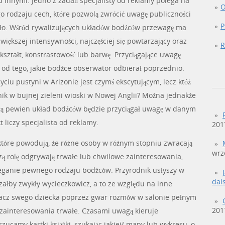
 innymi. Jedno z zadań specjalisty od reklamy polega na
O
o rodzaju cech, które pozwolą zwrócić uwagę publiczności
P
eło. Wśród rywalizujących układów bodźców przewagę ma
iększej intensywności, najczęściej się powtarzający oraz
R
kształt, konstrastowość lub barwę. Przyciągające uwagę
 od tego, jakie bodźce obserwator odbierał poprzednio.
iu pustyni w Arizonie jest czymś ekscytującym, lecz któż
nik w bujnej zieleni wioski w Nowej Anglii? Można jednakże
siłą pewien układ bodźców będzie przyciągał uwagę w danym
 liczy specjalista od reklamy.
201
tóre powodują, że różne osoby w różnym stopniu zwracają
wrz
ą rolę odgrywają trwałe lub chwilowe zainteresowania,
zeganie pewnego rodzaju bodźców. Przyrodnik usłyszy w
dal
yszałby zwykły wycieczkowicz, a to ze względu na inne
łacz swego dziecka poprzez gwar rozmów w salonie pełnym
201
ą zainteresowania trwałe. Czasami uwagą kieruje
ucamy kartki książki, szukając jakiejś mapy lub wykresu, o