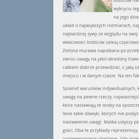
bodźców nad
wykryciu teg
na jego dzi
układ o największych rozmiarach, najw
najbardziej żywy ze względu na swój 
właściwości bodźców zależą częściowo
Zielona murawa napotkana po przebyc
zwróci uwagę na jakiś określony traw
całkiem dobrze przewidzieć, z jaką 
miejscu i w danym czasie. Na ten fakt
Spośród warunków indywidualnych, k
uwagę na pewne rzeczy, najważniejsz
które nastawiają te osoby na spostr
lesie takie dźwięki, których nie posł
nastawienie uwagi. Matka usłyszy p
gości, Oba te przykłady reprezentuj
zainteresowanie chwilowe. Gdy przerz