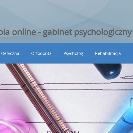
ia online - gabinet psychologiczn
stetyczna
Ortodonta
Psycholog
Rehabilitacja