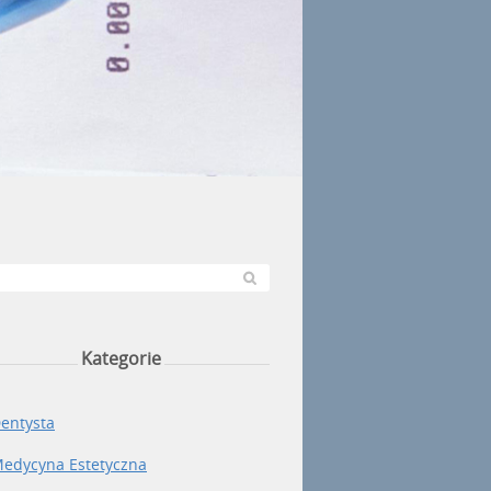
Kategorie
entysta
edycyna Estetyczna