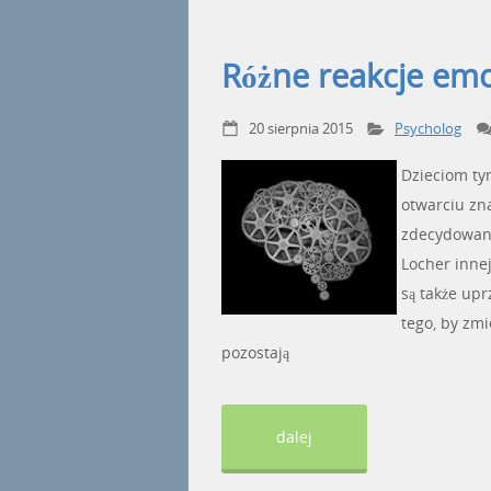
Różne reakcje em
20 sierpnia 2015
Psycholog
Dzieciom ty
otwarciu zn
zdecydowane
Locher innej
są także upr
tego, by zm
pozostają
dalej