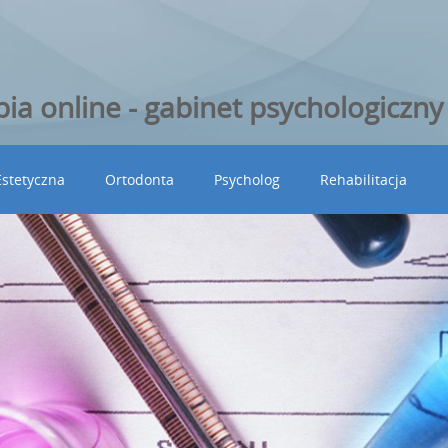
ia online - gabinet psychologiczn
stetyczna
Ortodonta
Psycholog
Rehabilitacja