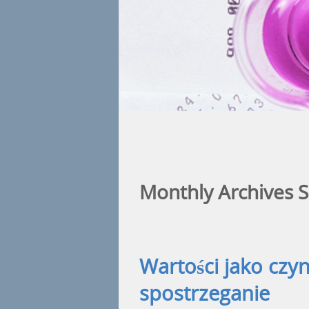
1
2
3
4
Monthly Archives S
Wartości jako czy
spostrzeganie