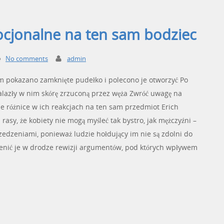
ocjonalne na ten sam bodziec
No comments
admin
m pokazano zamknięte pudełko i polecono je otworzyć Po
alazły w nim skórę zrzuconą przez węża Zwróć uwagę na
 różnice w ich reakcjach na ten sam przedmiot Erich
 rasy, że kobiety nie mogą myśleć tak bystro, jak mężczyźni –
zedzeniami, ponieważ ludzie hołdujący im nie są zdolni do
ienić je w drodze rewizji argumentów, pod których wpływem