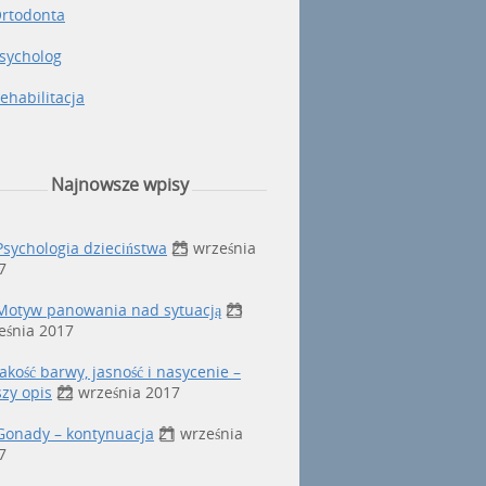
rtodonta
sycholog
ehabilitacja
Najnowsze wpisy
Psychologia dzieciństwa
25 września
7
Motyw panowania nad sytuacją
23
eśnia 2017
Jakość barwy, jasność i nasycenie –
szy opis
22 września 2017
Gonady – kontynuacja
21 września
7