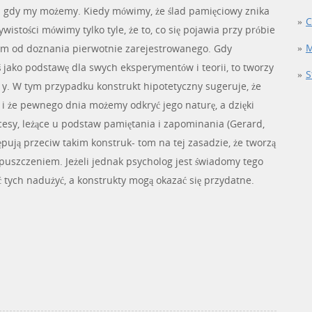
 gdy my możemy. Kiedy mówimy, że ślad pamięciowy znika
C
zywistości mówimy tylko tyle, że to, co się pojawia przy próbie
M
ym od doznania pierwotnie zarejestrowanego. Gdy
 jako podstawę dla swych eksperymentów i teorii, to tworzy
S
 y. W tym przypadku konstrukt hipotetyczny sugeruje, że
e i że pewnego dnia możemy odkryć jego naturę, a dzięki
cesy, leżące u podstaw pamiętania i zapominania (Gerard,
pują przeciw takim konstruk- tom na tej zasadzie, że tworzą
zypuszczeniem. Jeżeli jednak psycholog jest świadomy tego
 tych nadużyć, a konstrukty mogą okazać się przydatne.