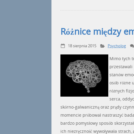
Różnice między e
18 sierpnia 2015
Psycholog
Mimo tych tr
przestawali
stanów emoc
osób różne 
różnych fizj
serca, oddyc
skórno-galwaniczną oraz prądy czyn
momencie próbował nastraszyć badany
bardzo pomysłowy sposób skorzystał
ich niezręczność wywoływała strach,