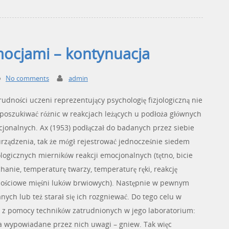
mocjami – kontynuacja
No comments
admin
udności uczeni reprezentujący psychologię fizjologiczną nie
 poszukiwać różnic w reakcjach leżących u podłoża głównych
jonalnych. Ax (1953) podłączał do badanych przez siebie
urządzenia, tak że mógł rejestrować jednocześnie siedem
ologicznych mierników reakcji emocjonalnych (tętno, bicie
hanie, temperaturę twarzy, temperaturę ręki, reakcję
nościowe mięśni luków brwiowych). Następnie w pewnym
ch lub też starał się ich rozgniewać. Do tego celu w
 z pomocy techników zatrudnionych w jego laboratorium:
 a wypowiadane przez nich uwagi – gniew. Tak więc