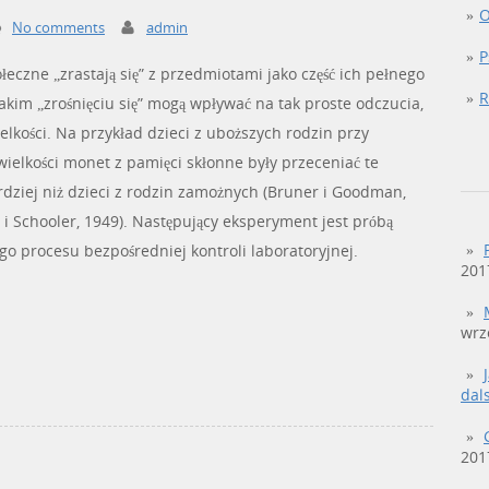
O
No comments
admin
P
łeczne „zrastają się” z przedmiotami jako część ich pełnego
R
akim „zrośnięciu się” mogą wpływać na tak proste odczucia,
elkości. Na przykład dzieci z uboższych rodzin przy
ielkości monet z pamięci skłonne były przeceniać te
rdziej niż dzieci z rodzin zamożnych (Bruner i Goodman,
 i Schooler, 1949). Następujący eksperyment jest próbą
o procesu bezpośredniej kontroli laboratoryjnej.
201
wrz
dal
201