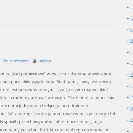
L
C
S
W
L
No comments
admin
L
żenia „ślad pamięciowy” w związku z dwiema powyższymi
G
maga paru słów wyjaśnienia. Siad pamięciowy jest czysto
L
y, nie jest on czymś znanym, czymś, o czym mamy jakieś
P
lub co możemy pokazać w mózgu. Określenie to odnosi się
reprezentacji doznania będącego przedmiotem
W
ia, która to reprezentacja przetrwała w naszym mózgu lub
S
ś sposób przechowywać w sobie reprezentację tego
pominamy go sobie. Ktoś, kto nie miał tego doznania, nie
L