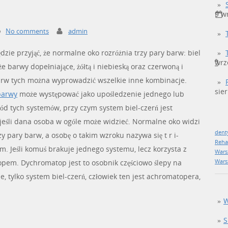
9 w
No comments
admin
zie przyjąć, że normalne oko rozróżnia trzy pary barw: biel
wrz
kże barwy dopełniające, żółtą i niebieską oraz czerwoną i
barw tych można wyprowadzić wszelkie inne kombinacje.
sie
barwy
może występować jako upośledzenie jednego lub
ód tych systemów, przy czym system biel-czerń jest
jeśli dana osoba w ogóle może widzieć. Normalne oko widzi
dent
zy pary barw, a osobę o takim wzroku nazywa się t r i-
Reha
. Jeśli komuś brakuje jednego systemu, lecz korzysta z
Wars
Wars
pem. Dychromatop jest to osobnik częściowo ślepy na
e, tylko system biel-czerń, człowiek ten jest achromatopera,
W
S