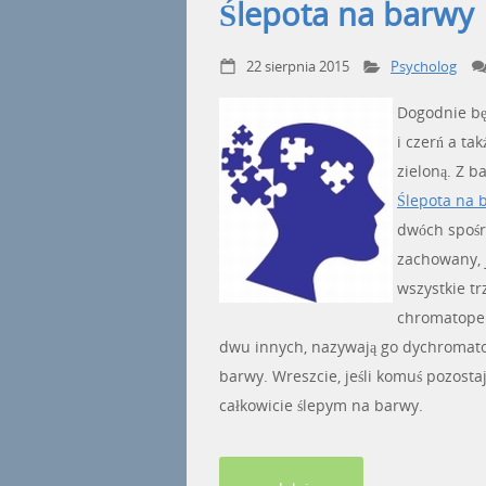
Ślepota na barwy
22 sierpnia 2015
Psycholog
Dogodnie będ
i czerń a ta
zieloną. Z 
Ślepota na 
dwóch spośr
zachowany, 
wszystkie tr
chromatopem
dwu innych, nazywają go dychromato
barwy. Wreszcie, jeśli komuś pozostaj
całkowicie ślepym na barwy.