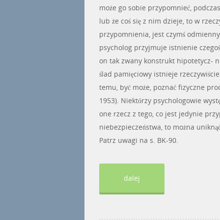
może go sobie przypomnieć, podczas
lub że coś się z nim dzieje, to w rzec
przypomnienia, jest czymś odmienn
psycholog przyjmuje istnienie czegoś
on tak zwany konstrukt hipotetycz- n
ślad pamięciowy istnieje rzeczywiści
temu, być może, poznać fizyczne pro
1953). Niektórzy psychologowie wystę
one rzecz z tego, co jest jedynie pr
niebezpieczeństwa, to można uniknąć
Patrz uwagi na s. BK-90.
dalej