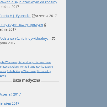
Stawanie się niezależnym od rodziny
rześnia 2017
Teoria H.J. Eysencka
7 września 2017
Testy czynników grupowych
6
eśnia 2017
Podstawa różnic indywidualnych
20
rpnia 2017
ysta Warszawa
Rehabilitacja Bielsko-Biała
bilitacja Kraków
rehabilitacja rwy kulszowej
zawa
Rehabilitacja Warszawa
Stomatolog
zawa
Baza medyczna
rzesień 2017
ierpień 2017