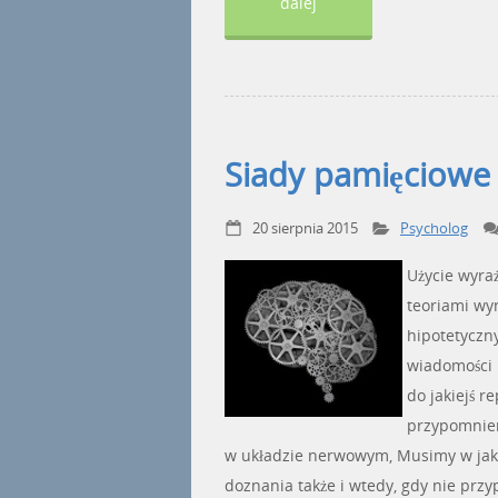
dalej
Siady pamięciowe
20 sierpnia 2015
Psycholog
Użycie wyra
teoriami wy
hipotetyczn
wiadomości 
do jakiejś 
przypomnien
w układzie nerwowym, Musimy w jaki
doznania także i wtedy, gdy nie przy