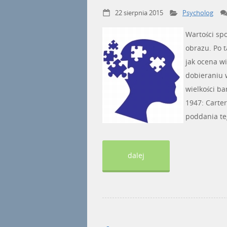
22 sierpnia 2015
Psycholog
Wartości spo
obrazu. Po t
jak ocena wi
dobieraniu w
wielkości ba
1947: Carter
poddania teg
dalej