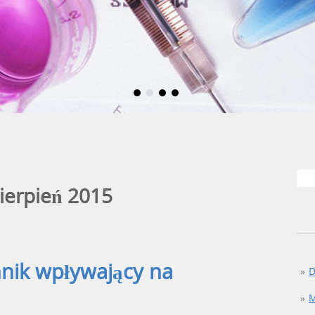
ierpień 2015
nnik wpływający na
D
M