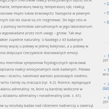
ologicznych mierników reakcji emocjonalnych (tętno, bicie
O
hanie, temperaturę twarzy, temperaturę ręki, reakcję
P
nościowe mięśni luków brwiowych). Następnie w pewnym
ch lub też starał się ich rozgniewać. Do tego celu w
R
 z pomocy techników zatrudnionych w jego laboratorium:
 a wypowiadane przez nich uwagi – gniew. Tak więc
kter zupełnie naturalny. U każdego z 43 badanych
niej więcej u połowy w jednej kolejności, a u połowy w
ania dotyczące rzeczywiście doznawanych emocji.
201
miu mierników symptomów fizjologicznych opracował
 opisania reakcji emocjonalnych osób badanych. Połowa
wrz
ewu i strachu, natomiast wartości pozostałych siedmiu
chu różniły się znacząco (ryc. 6-2). Różnice, występujące
dal
ałaniu adrenaliny: te, które są bardziej widoczne w
działaniu adrenaliny i noradrenaliny (zob. s. 61).
201
 są rezultaty badań nad rdzeniem nadnerczy u zwierząt