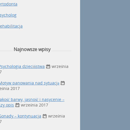
rtodonta
sycholog
ehabilitacja
Najnowsze wpisy
Psychologia dzieciństwa
25 września
7
Motyw panowania nad sytuacją
23
eśnia 2017
Jakość barwy, jasność i nasycenie –
szy opis
22 września 2017
Gonady – kontynuacja
21 września
7