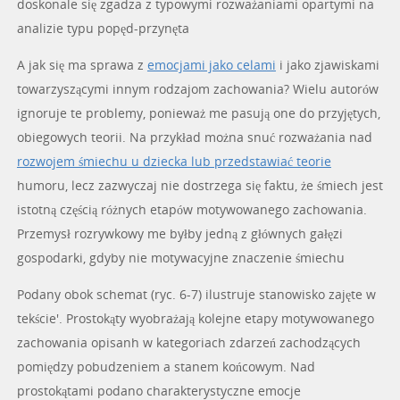
doskonale się zgadza z typowymi rozważaniami opartymi na
analizie typu popęd-przynęta
A jak się ma sprawa z
emocjami jako celami
i jako zjawiskami
towarzyszącymi innym rodzajom zachowania? Wielu autorów
ignoruje te problemy, ponieważ me pasują one do przyjętych,
obiegowych teorii. Na przykład można snuć rozważania nad
rozwojem śmiechu u dziecka lub przedstawiać teorie
humoru, lecz zazwyczaj nie dostrzega się faktu, że śmiech jest
istotną częścią różnych etapów motywowanego zachowania.
Przemysł rozrywkowy me byłby jedną z głównych gałęzi
gospodarki, gdyby nie motywacyjne znaczenie śmiechu
Podany obok schemat (ryc. 6-7) ilustruje stanowisko zajęte w
tekście'. Prostokąty wyobrażają kolejne etapy motywowanego
zachowania opisanh w kategoriach zdarzeń zachodzących
pomiędzy pobudzeniem a stanem końcowym. Nad
prostokątami podano charakterystyczne emocje