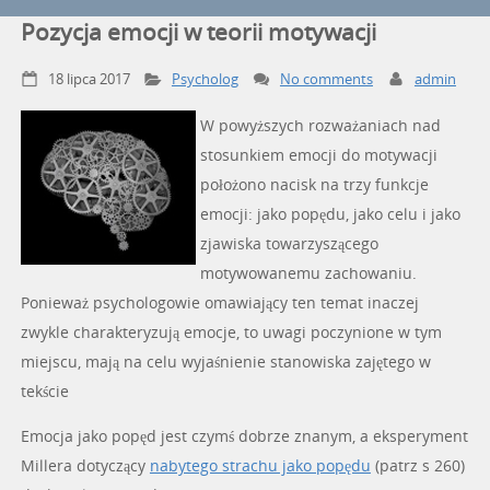
Pozycja emocji w teorii motywacji
18 lipca 2017
Psycholog
No comments
admin
W powyższych rozważaniach nad
stosunkiem emocji do motywacji
położono nacisk na trzy funkcje
emocji: jako popędu, jako celu i jako
zjawiska towarzyszącego
motywowanemu zachowaniu.
Ponieważ psychologowie omawiający ten temat inaczej
zwykle charakteryzują emocje, to uwagi poczynione w tym
miejscu, mają na celu wyjaśnienie stanowiska zajętego w
tekście
Emocja jako popęd jest czymś dobrze znanym, a eksperyment
Millera dotyczący
nabytego strachu jako popędu
(patrz s 260)