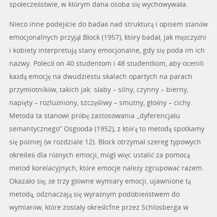
społeczeństwie, w którym dana osoba się wychowywała.
Nieco inne podejście do badań nad strukturą i opisem stanów
emocjonalnych przyjął Błock (1957), który badał, jak mężczyźni
i kobiety interpretują stany emocjonalne, gdy się poda im ich
nazwy. Polecił on 40 studentom i 48 studentkom, aby ocenili
każdą emocję na dwudziestu skalach opartych na parach
przymiotników, takich jak: słaby – silny, czynny – bierny,
napięty – rozluźniony, szczęśliwy – smutny, głośny – cichy.
Metoda ta stanowi próbę zastosowania „dyferencjału
semantycznego” Osgooda (1952), z którą to metodą spotkamy
się później (w rozdziale 12). Błock otrzymał szereg typowych
określeń dla różnych emocji, mógł więc ustalić za pomocą
metod korelacyjnych, które emocje należy zgrupować razem.
Okazało się, że trzy główne wymiary emocji, ujawnione tą
metodą, odznaczają się wyraźnym podobieństwem do
wymiarów, które zostały określcfne przez Schlosberga w