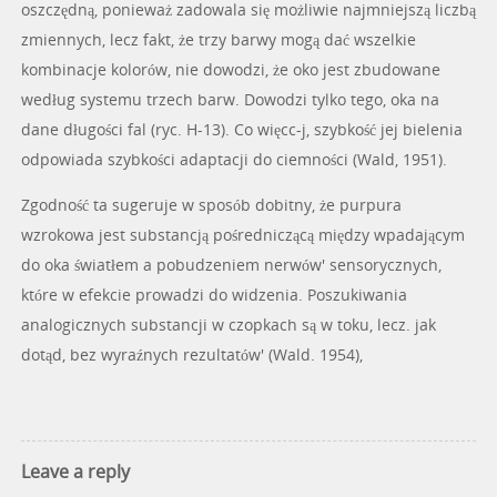
oszczędną, ponieważ zadowala się możliwie najmniejszą liczbą
zmiennych, lecz fakt, że trzy barwy mogą dać wszelkie
kombinacje kolorów, nie dowodzi, że oko jest zbudowane
według systemu trzech barw. Dowodzi tylko tego, oka na
dane długości fal (ryc. H-13). Co więcc-j, szybkość jej bielenia
odpowiada szybkości adaptacji do ciemności (Wald, 1951).
Zgodność ta sugeruje w sposób dobitny, że purpura
wzrokowa jest substancją pośredniczącą między wpadającym
do oka światłem a pobudzeniem nerwów' sensorycznych,
które w efekcie prowadzi do widzenia. Poszukiwania
analogicznych substancji w czopkach są w toku, lecz. jak
dotąd, bez wyraźnych rezultatów' (Wald. 1954),
Leave a reply